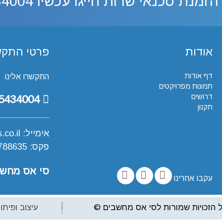
 הזמנת טכנאי שרות חייגו עכשיו
34004
אודות
פרטי התקש
דף אודות
התקשרו אלינו
תמונות מפרויקטים
דרושים
054-5434004
תקנון
אימייל:
co.il
פקס: 08-6788635
סי אס מחש
עקבו אחרינו
 הזכויות שמורות לסי אס מחשבים ©
עיצוב ופיתו